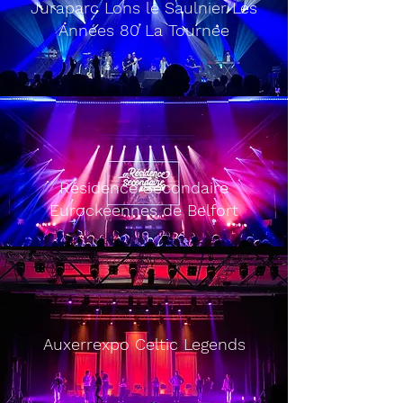
Juraparc Lons le Saulnier Les
Années 80 La Tournée
Dôme de Paris Diamond Dance
Résidence Secondaire
Eurockéennes de Belfort
Auxerrexpo Celtic Legends