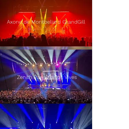
Axone de Montbeliard GrandGill
UTBM Axone Montbeliard
Zenith Paris Carlos Vives
Arena de Reims IGGY POP