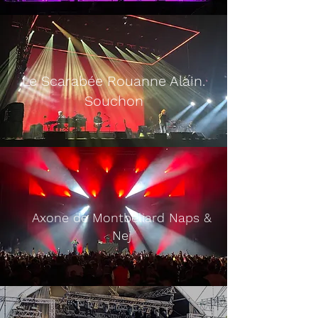
Le Scarabée Rouanne Alain.
Souchon
Axone de Montbéliard Naps &
Nej