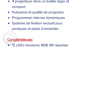
4 projecteurs dans un boîtier léger et
compact
Puissance et qualité de projection
Programmes internes dynamiques
Système de fixation exclusif pour
portiques et pieds d'enceintes
Caractéristiques:
12 LEDs tricolores RGB 3W réparties
sur 4 projecteurs
Ouverture de faisceau de 25° par
projecteur
Orientation indépendante par
projecteur
DMX (de 2 à 22 canaux)
Musical (maître) via microphone
intégré
Automatique (maître)
Esclave
Lyre de suspension exclusive avec