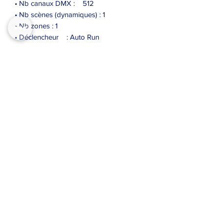
• Nb canaux DMX : 512
• Nb scènes (dynamiques) : 1
• Nb zones : 1
• Déclencheur : Auto Run
Autres
• Alimenté par : USB
• Protection DMX : ESD / Fusible
thermique
• Fréquence DMX : 40 Hz
• USB remplaçable à chaud : Oui
contact@pfl-events.com
03 81 52 55 35
85 Grande Rue 25550 BAVANS
2 Rue de la forêt 68990 HEIMSBRUNN