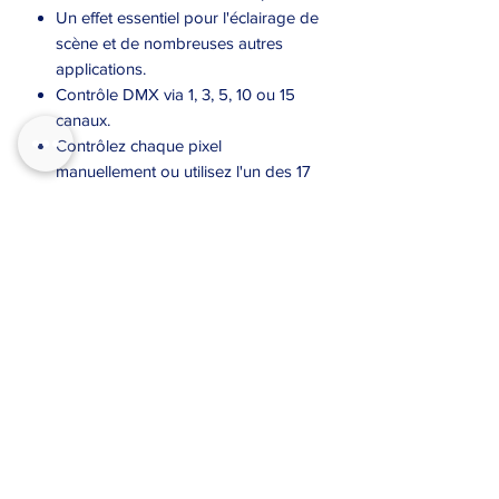
Un effet essentiel pour l'éclairage de
scène et de nombreuses autres
applications.
Contrôle DMX via 1, 3, 5, 10 ou 15
canaux.
Contrôlez chaque pixel
manuellement ou utilisez l'un des 17
programmes automatiques intégrés.
Mode activé par le son avec micro
interne.
Mode maître/esclave pour des
configurations plus importantes.
Préparé pour le DMX sans fil : il suffit
de brancher un WTR-DMX DONGLE
! (Code Briteq® : B04645).