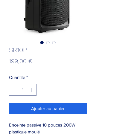
SR10P
Prix
199,00 €
Quantité
*
Ajouter au panier
Enceinte passive 10 pouces 200W
plastique moulé