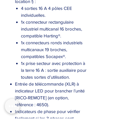
location !) :
4 sorties 16 A 4 pôles CEE
individuelles.
1x connecteur rectangulaire
industriel multicanal 16 broches,
compatible Harting®.
1x connecteurs ronds industriels
multicanaux 19 broches,
compatibles Socapex®.
1x prise secteur avec protection à
la terre 16 A : sortie auxiliaire pour
toutes sortes d’utilisation.
Entrée de télécommande (XLR) à
indicateur LED pour brancher l’unité
[RICO-REMOTE] (en option,
référence : 4650).
Indicateurs de phase pour vérifier
facilement si les 3 phases sont
disponibles.
Un disjoncteur 4 pôles 32 A protège