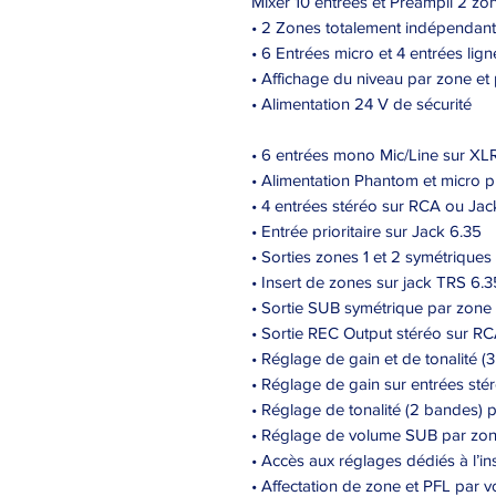
Mixer 10 entrées et Préampli 2 zo
• 2 Zones totalement indépendan
• 6 Entrées micro et 4 entrées lign
• Affichage du niveau par zone et 
• Alimentation 24 V de sécurité
• 6 entrées mono Mic/Line sur X
• Alimentation Phantom et micro pri
• 4 entrées stéréo sur RCA ou Jac
• Entrée prioritaire sur Jack 6.35
• Sorties zones 1 et 2 symétrique
• Insert de zones sur jack TRS 6.3
• Sortie SUB symétrique par zone
• Sortie REC Output stéréo sur R
• Réglage de gain et de tonalité (
• Réglage de gain sur entrées sté
• Réglage de tonalité (2 bandes) 
• Réglage de volume SUB par zo
• Accès aux réglages dédiés à l’inst
• Affectation de zone et PFL par v