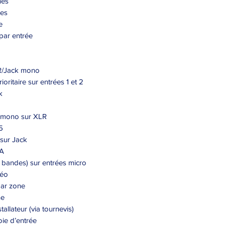
nes
tes
e
par entrée
LR/Jack mono
oritaire sur entrées 1 et 2
k
s mono sur XLR
5
 sur Jack
CA
3 bandes) sur entrées micro
réo
par zone
ne
allateur (via tournevis)
oie d’entrée