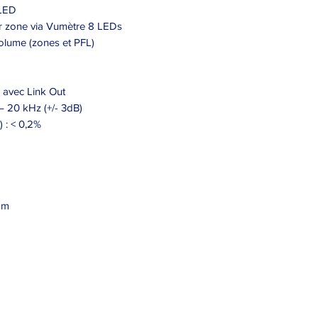
 LED
ar zone via Vumètre 8 LEDs
olume (zones et PFL)
 avec Link Out
– 20 kHz (+/- 3dB)
 : < 0,2%
mm