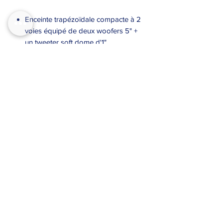
Enceinte trapézoïdale compacte à 2
voies équipé de deux woofers 5" +
un tweeter soft dome d'1"
Peut être utilisé de façon autonome
(160Wrms/8 Ω) ou avec le subwoofer
ISX-15S
Deux supports muraux sont inclus
VENDU PAR PAIRE DE 2
contact@pfl-events.com
03 81 52 55 35
85 Grande Rue 25550 BAVANS
2 Rue de la forêt 68990 HEIMSBRUNN