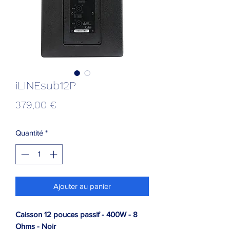
iLINEsub12P
Prix
379,00 €
Quantité
*
Ajouter au panier
Caisson 12 pouces passif - 400W - 8
Ohms - Noir