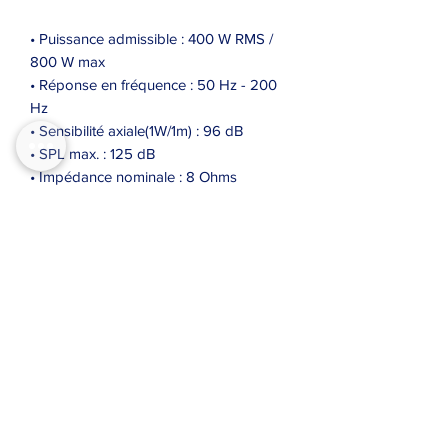
• Puissance admissible : 400 W RMS /
800 W max
• Réponse en fréquence : 50 Hz - 200
Hz
• Sensibilité axiale(1W/1m) : 96 dB
• SPL max. : 125 dB
• Impédance nominale : 8 Ohms
• Haut-parleurs : 12 pouces
• Dimensions : 350 x 515 x 490 mm
• Poids net : 22 Kg
• Connecteurs :
- Entrée : Sortie Speakon 4 points
- 1+/1- : Sortie large bande
- 2+/2- : Sortie basses