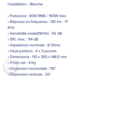
l'installation - Blanche
• Puissance : 80W RMS / 160W max.
• Réponse en fréquence : 135 Hz - 17
KHz
• Sensibilité axiale(1W/1m) : 92 dB
• SPL max. : 114 dB
• Impédance nominale : 8 Ohms
• Haut-parleurs : 4 x 3 pouces
• Dimensions : 110 x 350 x 148,5 mm
• Poids net : 4 Kg
• Dispersion horizontale : 115°
• Dispersion verticale : 20°
• Connecteurs : Entrée/Sortie Speakon
• Matières :
- Corps en aluminium moulé
- Grille métallique intégrale
• Systèmes de fixation :