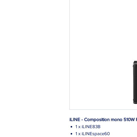
iLINE - Composition mono 510W
1 x iLINE83B
1 x iLINEspace60