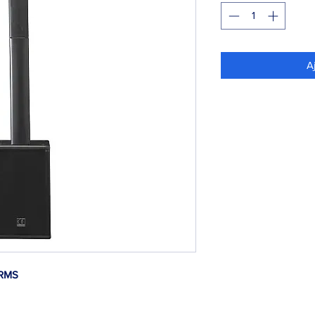
A
 RMS