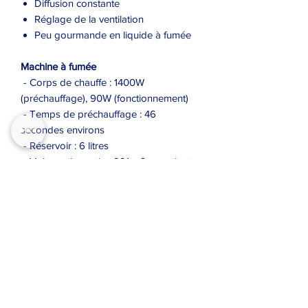
Diffusion constante
Réglage de la ventilation
Peu gourmande en liquide à fumée
Machine à fumée
- Corps de chauffe : 1400W
(préchauffage), 90W (fonctionnement)
- Temps de préchauffage : 46
secondes environs
- Réservoir : 6 litres
- Volume de sortie : 991 m3 par minute
- Consommation max. 17 ml par
minute à 100%
Contrôles
- Panneau de contrôle avec gestion du
volume de fumée et de la vitesse du
ventilateur de diffusion
- 2 canaux DMX : Volume de fumée et
vitesse du ventilateur de diffusion