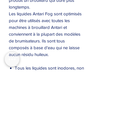
produit un brouillard qui dure plus
longtemps.
Les liquides Antari Fog sont optimisés
pour être utilisés avec toutes les
machines à brouillard Antari et
conviennent à la plupart des modèles
de brumisateurs. Ils sont tous
composés à base d'eau qui ne laisse
aucun résidu huileux.
Tous les liquides sont inodores, non
irritants, non toxiques et
ininflammables. Ils préservent la
longévité de vos machines.
Le liquide à brouillard Antari est
respectueux de l'environnement et
du contact humain.
Le liquide FLG Heavy Fog (couleur
verte) produit un brouillard qui dure
plus longtemps.