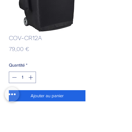
COV-CR12A
Prix
79,00 €
Quantité
*
Ajouter au panier
Housse pour enceinte CR12A-COMBO
Pour le transport et l'utilisation en toute
sécurité du CR12A-COMBO