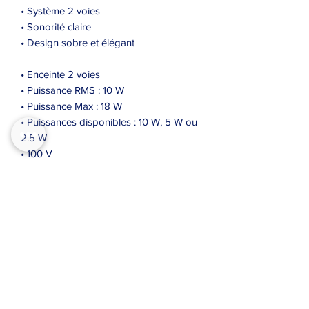
• Système 2 voies
• Sonorité claire
• Design sobre et élégant
• Enceinte 2 voies
• Puissance RMS : 10 W
• Puissance Max : 18 W
• Puissances disponibles : 10 W, 5 W ou
2.5 W
• 100 V
• Tweeter : 25 mm (1 pouce)
• Boomer : 165 mm (6.5 pouces)
• Réponse en fréquence : 56 Hz 
20 kHz
• Sensibilité >93 dB
• Dimensions extérieures (diamètre et
profondeur) : 230 x 90 mm
• Diamètre de perçage : 200 mm
• Poids Net : 1,4 kg