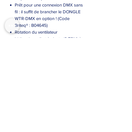
Prêt pour une connexion DMX sans
fil : il suffit de brancher le DONGLE
WTR-DMX en option ! (Code
Briteq® : B04645)
Rotation du ventilateur
bidirectionnelle très lente (3 TPM) à
très rapide
Fonction RDM pour : mode canal,
adresse DMX, contrôle de la
température, etc.
Affichage OLED avec boutons
tactiles rétroéclairés pour une
configuration facile.
Installation simple sur poutre, grâce
aux 2 crochets omega inclus
Installation au sol simple grâce aux
2 pieds inclus
Placement intelligent des
connecteurs d’entrée/sortie pour