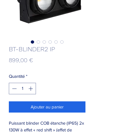
BT-BLINDER2 IP
Prix
899,00 €
Quantité
*
Ajouter au panier
Puissant blinder COB étanche (IP65) 2x
130W à effet « red shift » (effet de