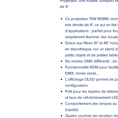
Projecteur 15W RGBW, compact et él
de 4°.
Ce projecteur 15W RGBW, compac
très étroite de 4°, ce qui en fai
d'applications : parfait pour to
simplement illuminer des boules
Grâce aux filtres 10° et 45° inc
en discothèque, sur un stand d'e
petits objets et de petites table
Six modes DMX différents : de 
Fonctionnalité RDM pour facilit
DMX, mode canal,...
L'affichage OLED permet de par
configuration.
Prêt pour les studios de télévis
et taux de rafraîchissement LED
Comportement des lampes au ch
(rapide)
Quatre courbes de variation de l’