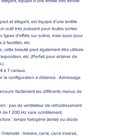
égant, équipé d'une lentille très étroite
t et élégant, est équipé d'une lentille
t un outil très puissant pour toutes sortes
us types d'effets sur scène, mais aussi pour
 à facettes, etc.
lus, cette beauté peut également être utilisée
xposition, etc. (Parfait pour éclairer de
s.)
4 à 7 canaux.
er la configuration à distance : Adressage
courir facilement les différents menus de
ion : pas de ventilateur de refroidissement
 de 1 200 Hz sans scintillement.
oix : lampe halogène (lente) ou diode
intensité : linéaire, carré, carré inversé,