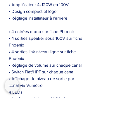
• Amplificateur 4x120W en 100V
• Design compact et léger
• Réglage installateur à l’arrière
• 4 entrées mono sur fiche Phoenix
• 4 sorties speaker sous 100V sur fiche
Phoenix
• 4 sorties link niveau ligne sur fiche
Phoenix
• Réglage de volume sur chaque canal
• Switch Flat/HPF sur chaque canal
• Affichage de niveau de sortie par
canal via Vumètre
4 LEDs
• Accès aux réglages dédiés à
l’installateur (via tournevis)
• Alimentation : 230 V 50/60 Hz
• Réponse en fréquences : 50 Hz – 15
kHz